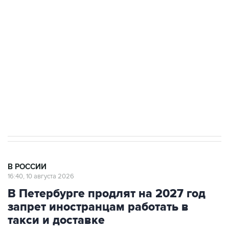
Беспилотные технологии и ИИ на службе у
электросетевых объектов и агрокомплексов
Социальная реклама, АНО «Национальные приоритеты».
ИНН 7725383515 Erid: F7NfYUJCUneVdwcydK6A
Путин вывел "Шереметьево" из
стратегического списка с целью снять
препятствие для приватизации
В РОССИИ
16:40, 10 августа 2026
В Петербурге продлят на 2027 год
запрет иностранцам работать в
такси и доставке