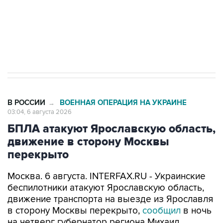
Социальная реклама, АНО «Национальные приоритеты».
ИНН 7725383515 Erid: F7NfYUJCUneVdTRF8PRs
Трамп заявил, что переговоры с Ираном
начнутся в понедельник
В РОССИИ
ВОЕННАЯ ОПЕРАЦИЯ НА УКРАИНЕ
→
03:04, 6 августа 2026
БПЛА атакуют Ярославскую область,
движение в сторону Москвы
перекрыто
Москва. 6 августа. INTERFAX.RU - Украинские
беспилотники атакуют Ярославскую область,
движение транспорта на выезде из Ярославля
в сторону Москвы перекрыто,
сообщил
в ночь
на четверг губернатор региона Михаил