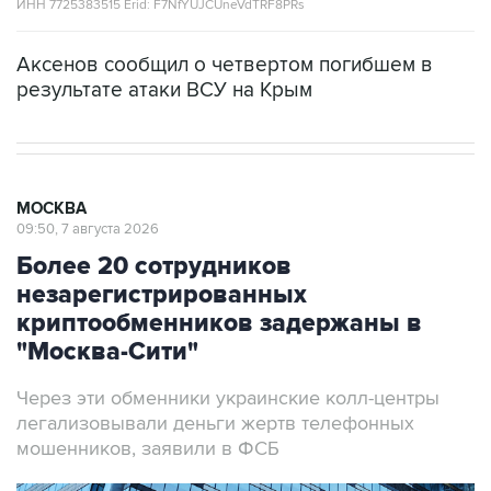
ИНН 7725383515 Erid: F7NfYUJCUneVdTRF8PRs
Аксенов сообщил о четвертом погибшем в
результате атаки ВСУ на Крым
МОСКВА
09:50, 7 августа 2026
Более 20 сотрудников
незарегистрированных
криптообменников задержаны в
"Москва-Сити"
Через эти обменники украинские колл-центры
легализовывали деньги жертв телефонных
мошенников, заявили в ФСБ