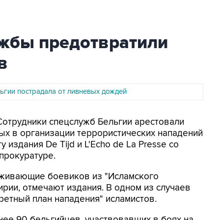
ужбы предотвратили
в
льгии пострадала от ливневых дождей
 Сотрудники спецслужб Бельгии арестовали
ых в организации террористических нападений
 издания De Tijd и L'Echo de La Presse со
прокуратуре.
рживающие боевиков из "Исламского
ирии, отмечают издания. В одном из случаев
ретный план нападения" исламистов.
енее 90 бельгийцев, участвовавших в боях на