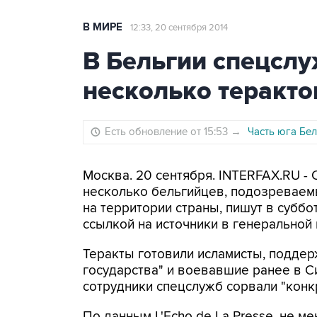
В МИРЕ
12:33, 20 сентября 2014
В Бельгии спецсл
несколько теракто
Есть обновление от 15:53
→
Часть юга Бе
Москва. 20 сентября. INTERFAX.RU -
несколько бельгийцев, подозреваем
на территории страны, пишут в субботу
ссылкой на источники в генеральной 
Теракты готовили исламисты, подде
государства" и воевавшие ранее в С
сотрудники спецслужб сорвали "конк
По данным L'Echo de La Presse, не м