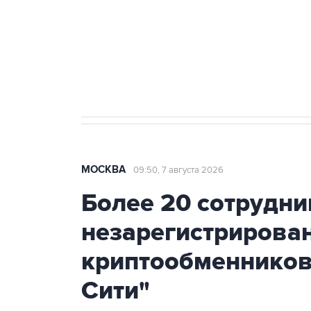
Социальная реклама, АНО «Национальные приоритеты».
И
Аксенов сообщил о четвертом п
Крым
МОСКВА
09:50, 7 августа 2026
Более 20 сотрудни
незарегистрирова
криптообменников
Сити"