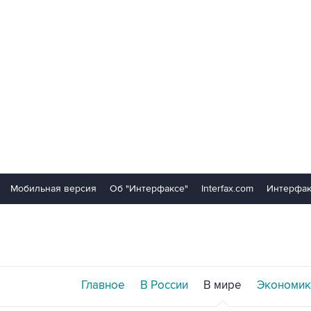
Мобильная версия
Об "Интерфаксе"
Interfax.com
Интерфак
Главное
В России
В мире
Экономик