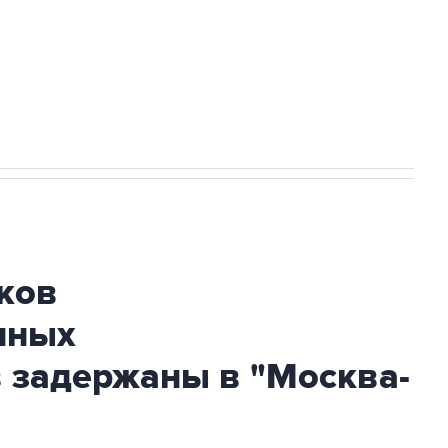
НН 7725383515 Erid: F7NfYUJCUneVdTRF8PRs
огибшем в результате атаки ВСУ на
ков
нных
 задержаны в "Москва-