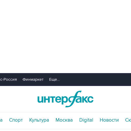
с-Россия
Финмаркет
Еще...
а
Спорт
Культура
Москва
Digital
Новости
С