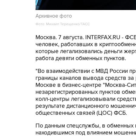
Архивное фото
Фото: Михаил Терещенко/ТАСС
Москва. 7 августа. INTERFAX.RU - Ф
человек, работавших в криптообменн
которые легализовались деньги же
работа девяти обменных пунктов.
"Во взаимодействии с МВД России п
границы каналов вывода средств за
Москве в бизнес-центре "Москва-Си
незарегистрированных пунктов обме
колл-центры легализовывали средств
результате дистанционного мошеннич
общественных связей (ЦОС) ФСБ.
По данным спецслужбы, в обменных п
находившимся под влиянием мошенни