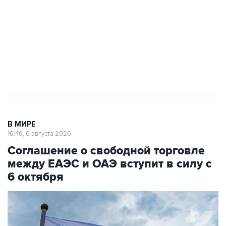
выходят на мировые рынки
Социальная реклама, АНО «Национальные приоритеты».
ИНН 7725383515 Erid: F7NfYUJCUneVdTRF8PRs
Трамп заявил, что переговоры с Ираном
начнутся в понедельник
В МИРЕ
16:46, 6 августа 2026
Соглашение о свободной торговле
между ЕАЭС и ОАЭ вступит в силу с
6 октября