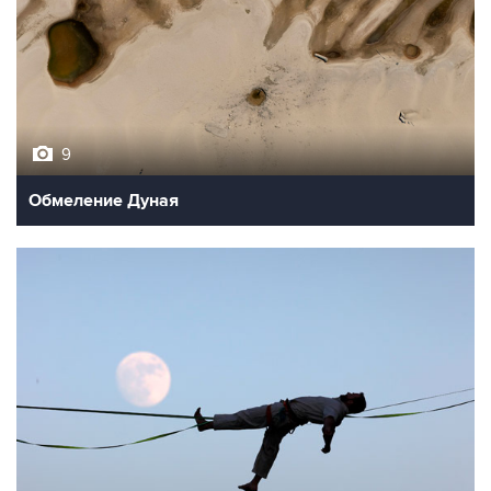
9
Обмеление Дуная