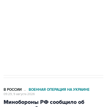
области подверглось атаке БПЛА
Беспилотные технологии и ИИ на службе у
электросетевых объектов и агрокомплексов
Социальная реклама, АНО «Национальные приоритеты».
ИНН 7725383515 Erid: F7NfYUJCUneVdwcydK6A
Кабмин РФ разрешил до 1 июля 2027 года
импорт, выпуск и обращение бензина Евро 2,
Евро 3, Евро 4
В РОССИИ
ВОЕННАЯ ОПЕРАЦИЯ НА УКРАИНЕ
→
09:29, 9 августа 2026
Минобороны РФ сообщило об
ударах по объектам в украинских
портах и в Одесской области