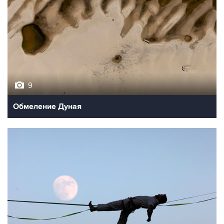
9
Обмеление Дуная