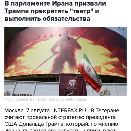
В парламенте Ирана призвали
Трампа прекратить "театр" и
выполнить обязательства
Фото: Fatemeh Bahrami/Anadolu via Getty Images
Москва. 7 августа. INTERFAX.RU - В Тегеране
считают провальной стратегию президента
США Дональда Трампа, который, по мнению
Ирана, пытается его запугать, и призывают