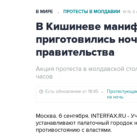
В МИРЕ
ПРОТЕСТЫ В МОЛДАВИИ
→
18:18, 6
В Кишиневе мани
приготовились ноч
правительства
Акция протеста в молдавской ст
часов
Есть обновление от 18:45
→
Протестующие
на ночь
Москва. 6 сентября. INTERFAX.RU - У
устанавливают палаточный городок н
противостоянию с властями.