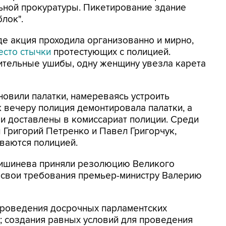
ьной прокуратуры. Пикетирование здание
лок".
де акция проходила организованно и мирно,
есто стычки
протестующих с полицией.
ительные ушибы, одну женщину увезла карета
новили палатки, намереваясь устроить
к вечеру полиция демонтировала палатки, а
и доставлены в комиссариат полиции. Среди
 Григорий Петренко и Павел Григорчук,
ваются полицией.
 Кишинева приняли резолюцию Великого
 свои требования премьер-министру Валерию
проведения досрочных парламентских
; создания равных условий для проведения