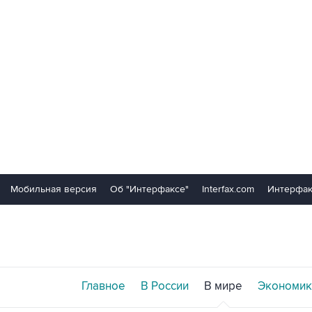
Мобильная версия
Об "Интерфаксе"
Interfax.com
Интерфак
Главное
В России
В мире
Экономик