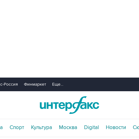
с-Россия
Финмаркет
Еще...
а
Спорт
Культура
Москва
Digital
Новости
С