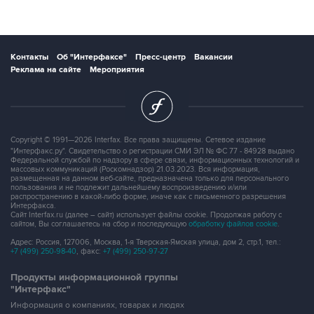
Контакты
Об "Интерфаксе"
Пресс-центр
Вакансии
Реклама на сайте
Мероприятия
Copyright © 1991—2026 Interfax. Все права защищены. Сетевое издание
"Интерфакс.ру". Свидетельство о регистрации СМИ ЭЛ № ФС 77 - 84928 выдано
Федеральной службой по надзору в сфере связи, информационных технологий и
массовых коммуникаций (Роскомнадзор) 21.03.2023. Вся информация,
размещенная на данном веб-сайте, предназначена только для персонального
пользования и не подлежит дальнейшему воспроизведению и/или
распространению в какой-либо форме, иначе как с письменного разрешения
Интерфакса.
Сайт Interfax.ru (далее – сайт) использует файлы cookie. Продолжая работу с
сайтом, Вы соглашаетесь на сбор и последующую
обработку файлов cookie
.
Адрес: Россия, 127006, Москва, 1-я Тверская-Ямская улица, дом 2, стр.1, тел.:
+7 (499) 250-98-40
, факс:
+7 (499) 250-97-27
Продукты информационной группы
"Интерфакс"
Информация о компаниях, товарах и людях