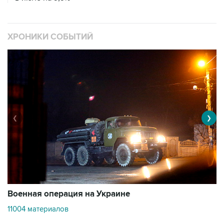
ХРОНИКИ СОБЫТИЙ
❮
❯
Военная операция на Украине
О
11004 материалов
3