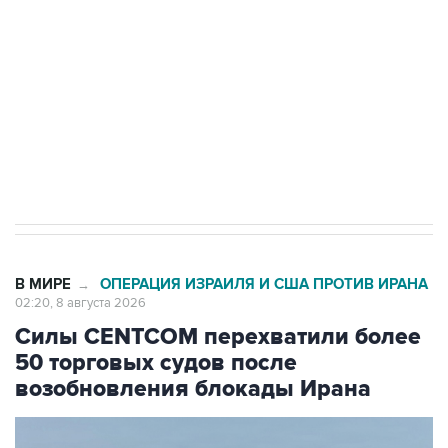
Беспилотные технологии и ИИ на службе у
электросетевых объектов и агрокомплексов
Социальная реклама, АНО «Национальные приоритеты».
ИНН 7725383515 Erid: F7NfYUJCUneVdwcydK6A
Кабмин РФ разрешил до 1 июля 2027 года
импорт, выпуск и обращение бензина Евро 2,
Евро 3, Евро 4
В МИРЕ
ОПЕРАЦИЯ ИЗРАИЛЯ И США ПРОТИВ ИРАНА
→
02:20, 8 августа 2026
Силы CENTCOM перехватили более
50 торговых судов после
возобновления блокады Ирана