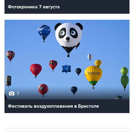
Фотохроника 7 августа
7
Фестиваль воздухоплавания в Бристоле