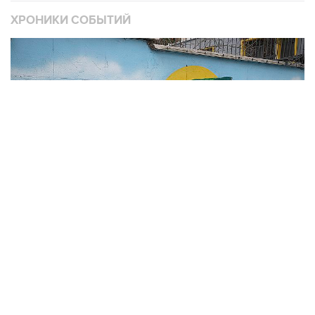
ХРОНИКИ СОБЫТИЙ
❮
❯
В
Операция Израиля и США против Ирана
1
3484 материалов