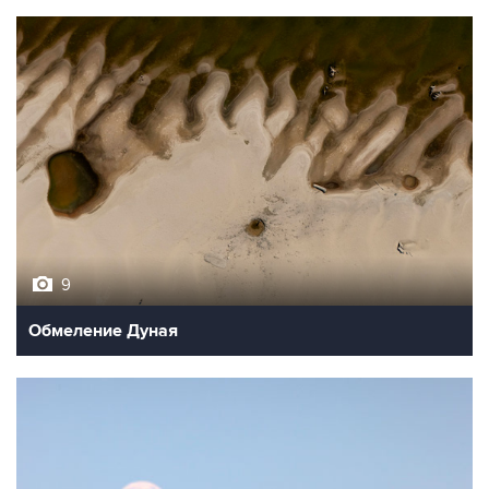
9
Обмеление Дуная