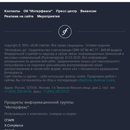
Контакты
Об "Интерфаксе"
Пресс-центр
Вакансии
Реклама на сайте
Мероприятия
Copyright © 1991—2026 Interfax. Все права защищены. Сетевое издание
"Интерфакс.ру". Свидетельство о регистрации СМИ ЭЛ № ФС 77 - 84928 выдано
Федеральной службой по надзору в сфере связи, информационных технологий и
массовых коммуникаций (Роскомнадзор) 21.03.2023. Вся информация,
размещенная на данном веб-сайте, предназначена только для персонального
пользования и не подлежит дальнейшему воспроизведению и/или
распространению в какой-либо форме, иначе как с письменного разрешения
Интерфакса.
Сайт Interfax.ru (далее – сайт) использует файлы cookie. Продолжая работу с
сайтом, Вы соглашаетесь на сбор и последующую
обработку файлов cookie
.
Адрес: Россия, 127006, Москва, 1-я Тверская-Ямская улица, дом 2, стр.1, тел.:
+7 (499) 250-98-40
, факс:
+7 (499) 250-97-27
Продукты информационной группы
"Интерфакс"
Информация о компаниях, товарах и людях
СПАРК
X-Compliance