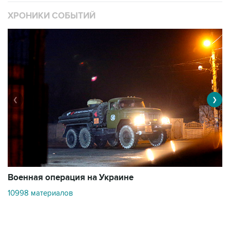
ХРОНИКИ СОБЫТИЙ
❮
❯
Военная операция на Украине
О
10998 материалов
3