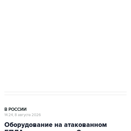
подростков, готовивших теракт на объекте
Росгвардии
Беспилотные технологии и ИИ на службе у
электросетевых объектов и агрокомплексов
Социальная реклама, АНО «Национальные приоритеты».
ИНН 7725383515 Erid: F7NfYUJCUneVdwcydK6A
Кабмин РФ разрешил до 1 июля 2027 года
импорт, выпуск и обращение бензина Евро 2,
Евро 3, Евро 4
В РОССИИ
14:24, 8 августа 2026
Оборудование на атакованном