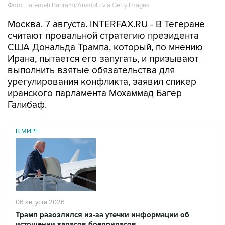
Фото: Fatemeh Bahrami/Anadolu via Getty Images
Москва. 7 августа. INTERFAX.RU - В Тегеране
считают провальной стратегию президента
США Дональда Трампа, который, по мнению
Ирана, пытается его запугать, и призывают
выполнить взятые обязательства для
урегулирования конфликта, заявил спикер
иранского парламента Мохаммад Багер
Галибаф.
В МИРЕ
06 августа 2026
Трамп разозлился из-за утечки информации об
истощении запасов боеприпасов