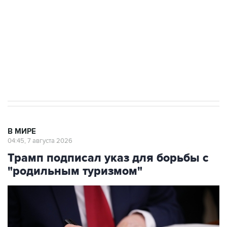
Как российские медицинские технологии
выходят на мировые рынки
Социальная реклама, АНО «Национальные приоритеты».
ИНН 7725383515 Erid: F7NfYUJCUneVdTRF8PRs
Аксенов сообщил о четвертом погибшем в
результате атаки ВСУ на Крым
В МИРЕ
04:45, 7 августа 2026
Трамп подписал указ для борьбы с
"родильным туризмом"