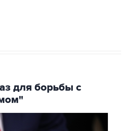
НН 7725383515 Erid: F7NfYUJCUneVdTRF8PRs
огибшем в результате атаки ВСУ на
аз для борьбы с
мом"