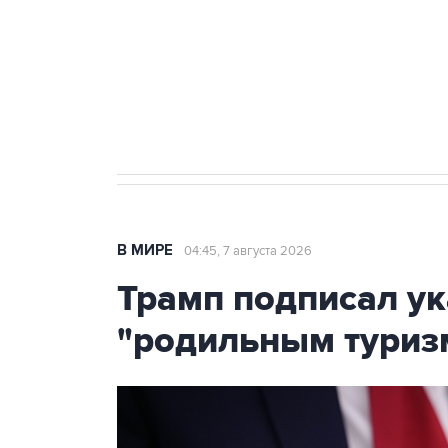
Социальная реклама, АНО «Национальные приоритеты».
И
Аксенов сообщил о четвертом п
Крым
В МИРЕ
04:45, 7 августа 2026
Трамп подписал ук
"родильным туриз