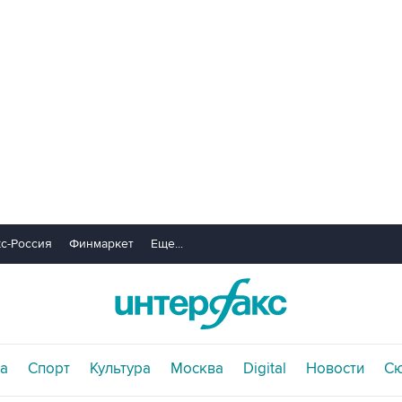
с-Россия
Финмаркет
Еще...
а
Спорт
Культура
Москва
Digital
Новости
С