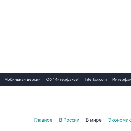
Мобильная версия
Об "Интерфаксе"
Interfax.com
Интерфак
Главное
В России
В мире
Экономик