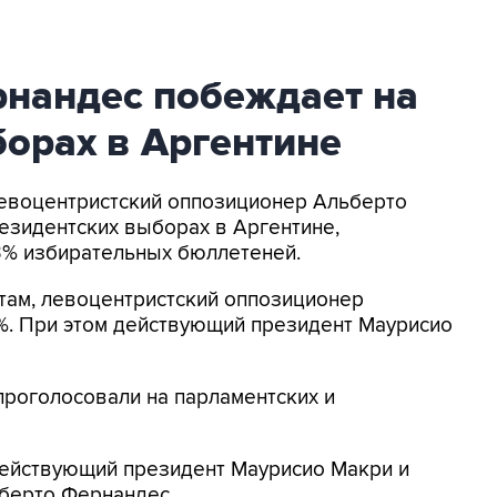
нандес побеждает на
орах в Аргентине
Левоцентристский оппозиционер Альберто
езидентских выборах в Аргентине,
3% избирательных бюллетеней.
там, левоцентристский оппозиционер
%. При этом действующий президент Маурисио
проголосовали на парламентских и
действующий президент Маурисио Макри и
берто Фернандес.