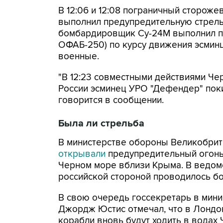
В 12:06 и 12:08 пограничный стороже
выполнил предупредительную стрельбу
бомбардировщик Су-24М выполнил п
ОФАБ-250) по курсу движения эсмин
военные.
"В 12:23 совместными действиями Ч
России эсминец УРО "Дефендер" поки
говорится в сообщении.
Была ли стрельба
В министерстве обороны Великобрит
открывали
предупредительный огонь 
Черном море вблизи Крыма. В ведомс
российской стороной проводилось б
В свою очередь госсекретарь в мин
Джордж Юстис отмечал, что в Лондо
корабли вновь будут ходить в водах