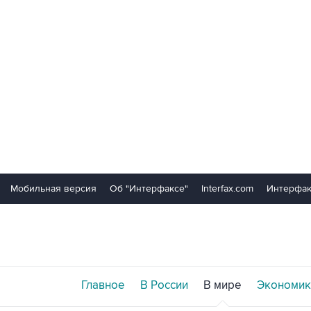
Мобильная версия
Об "Интерфаксе"
Interfax.com
Интерфак
Главное
В России
В мире
Экономик