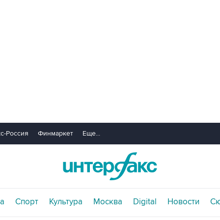
с-Россия
Финмаркет
Еще...
а
Спорт
Культура
Москва
Digital
Новости
С