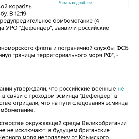
Читать подробнее
вой корабль
. В 12:19
редупредительное бомбометание (4
ца УРО "Дефендер", заявили российские
ерноморского флота и пограничной службы ФСБ
нул границы территориального моря РФ", -
ании утверждали, что российские военные
не
в связи с проходом эсминца "Дефендер" в
тве отрицали, что на пути следования эсминца
омбометание.
истерстве окружающей среды Великобритании
не не исключают: в будущем британские
 Черного моря неподалеку от Крымского