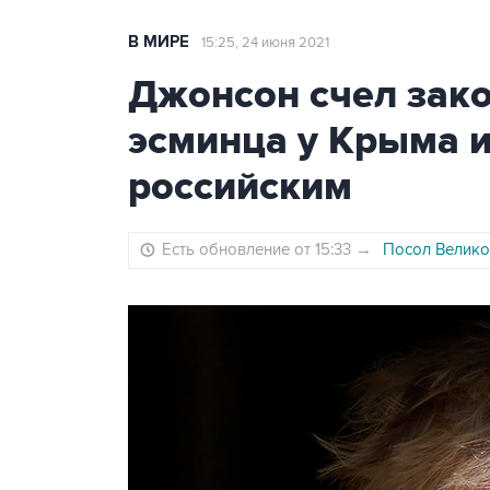
В МИРЕ
15:25, 24 июня 2021
Джонсон счел зак
эсминца у Крыма и
российским
Есть обновление от 15:33
→
Посол Велико