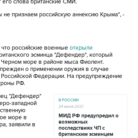
 его слова британские СМИ.
ы не признаем российскую аннексию Крыма", -
 что российские военные
открыли
ританского эсминца "Дефендер", который
 Черном море в районе мыса Фиолент.
прежден о применении оружия в случае
 Российской Федерации. На предупреждение
ороны РФ.
инец "Дефендер"
В РОССИИ
веро-западной
24 июня 2021
рственную
МИД РФ предупредил о
ое море в
возможных
ра, заявили в
последствиях ЧП с
британским эсминцем