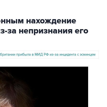
онным нахождение
з-за непризнания его
британии прибыла в МИД РФ из-за инцидента с эсминцем