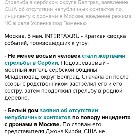
Стрельба в сербском округе Белград, заявление
США об отсутствии непубличных контактов по
инциденту с дронами в Москве, введение режима
ЧС в селе Успенка под Тюменью
Москва. 5 мая. INTERFAX.RU - Краткая сводка
событий, произошедших к утру:
- Не менее восьми человек
стали жертвами
стрельбы в Сербии
.
Подозреваемый -
местный житель сербской общины
Младеновац, округ Белград. Сначала он после
ссоры с родственником застрелил его и его
сестру, затем продолжил стрельбу в родной
деревне.
- Белый дом
заявил об отсутствии
непубличных контактов
по поводу инцидента
с дронами в Москве.
По словам его
представителя Джона Кирби, США не