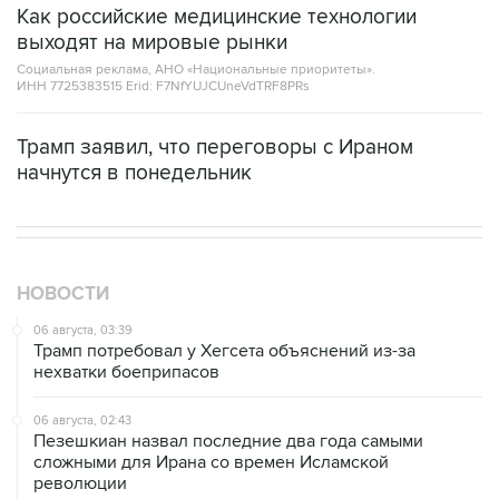
Как российские медицинские технологии
выходят на мировые рынки
Социальная реклама, АНО «Национальные приоритеты».
ИНН 7725383515 Erid: F7NfYUJCUneVdTRF8PRs
Трамп заявил, что переговоры с Ираном
начнутся в понедельник
НОВОСТИ
06 августа, 03:39
Трамп потребовал у Хегсета объяснений из-за
нехватки боеприпасов
06 августа, 02:43
Пезешкиан назвал последние два года самыми
сложными для Ирана со времен Исламской
революции