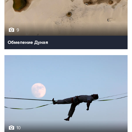
9
Обмеление Дуная
10