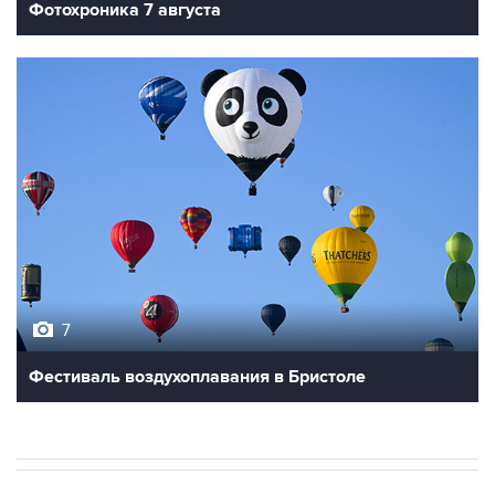
Фотохроника 7 августа
7
Фестиваль воздухоплавания в Бристоле