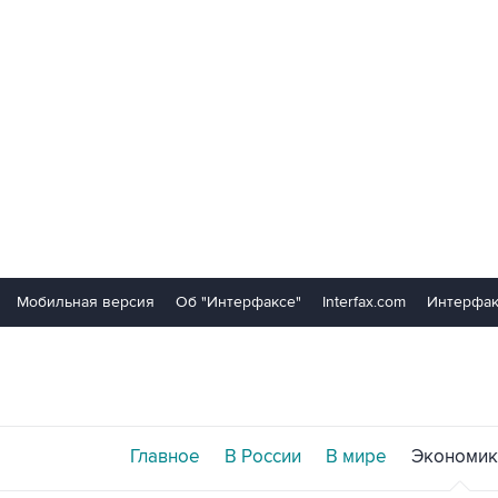
Мобильная версия
Об "Интерфаксе"
Interfax.com
Интерфак
Главное
В России
В мире
Экономик