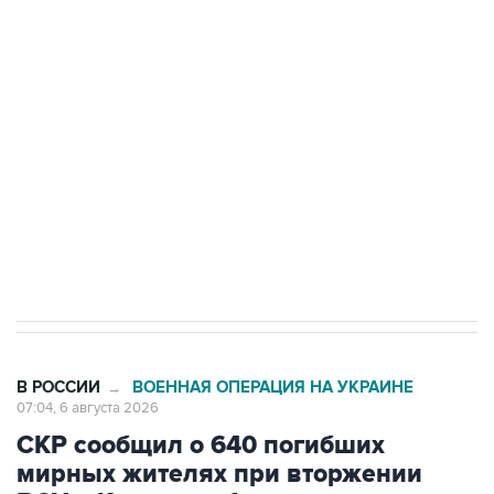
Путин сообщил о решении сосредоточить в
одних руках все службы тыла Минобороны
Как российские медицинские технологии
выходят на мировые рынки
Социальная реклама, АНО «Национальные приоритеты».
ИНН 7725383515 Erid: F7NfYUJCUneVdTRF8PRs
Трамп заявил, что переговоры с Ираном
начнутся в понедельник
В РОССИИ
ВОЕННАЯ ОПЕРАЦИЯ НА УКРАИНЕ
→
07:04, 6 августа 2026
СКР сообщил о 640 погибших
мирных жителях при вторжении