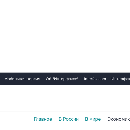
Мобильная версия
Об "Интерфаксе"
Interfax.com
Интерфак
Главное
В России
В мире
Экономик