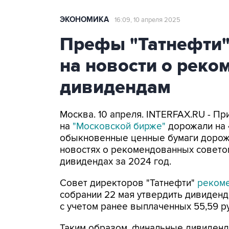
ЭКОНОМИКА
16:09, 10 апреля 2025
Префы "Татнефти"
на новости о реко
дивидендам
Москва. 10 апреля. INTERFAX.RU - П
на
"Московской бирже"
дорожали на 4
обыкновенные ценные бумаги дорожал
новостях о рекомендованных совето
дивидендах за 2024 год.
Совет директоров "Татнефти"
реком
собрании 22 мая утвердить дивиденд
с учетом ранее выплаченных 55,59 р
Таким образом, финальные дивиденды