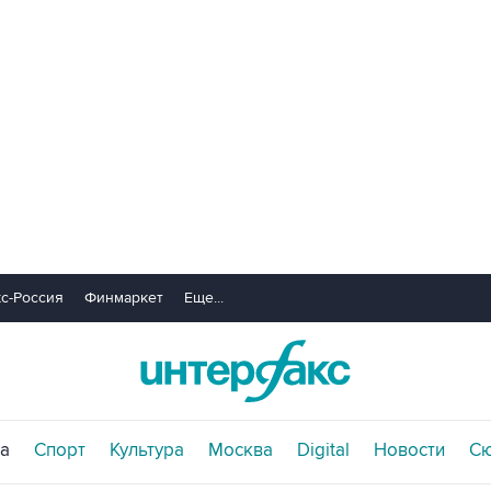
с-Россия
Финмаркет
Еще...
а
Спорт
Культура
Москва
Digital
Новости
С