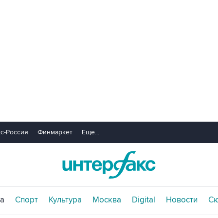
с-Россия
Финмаркет
Еще...
а
Спорт
Культура
Москва
Digital
Новости
С