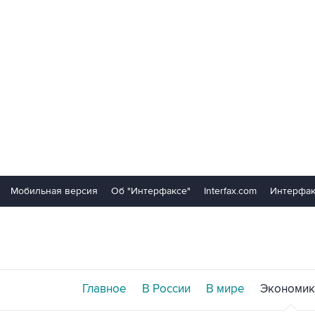
Мобильная версия
Об "Интерфаксе"
Interfax.com
Интерфак
Главное
В России
В мире
Экономик