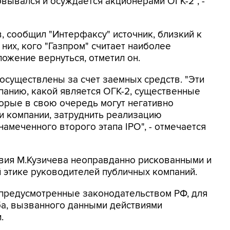
вывался и осуждается акционерами ОГК-2", -
, сообщил "Интерфаксу" источник, близкий к
них, кого "Газпром" считает наиболее
ожение вернуться, отметил он.
существлены за счет заемных средств. "Эти
панию, какой является ОГК-2, существенные
орые в свою очередь могут негативно
и компании, затруднить реализацию
амеченного второго этапа IPO", - отмечается
твия М.Кузичева неоправданно рискованными и
 этике руководителей публичных компаний.
 предусмотренные законодательством РФ, для
а, вызванного данными действиями
.