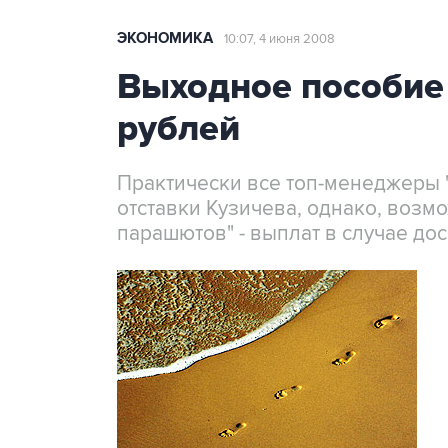
ЭКОНОМИКА
10:07, 4 июня 2008
Выходное пособие
рублей
Практически все топ-менеджеры 
отставки Кузичева, однако, возмо
парашютов" - выплат в случае до