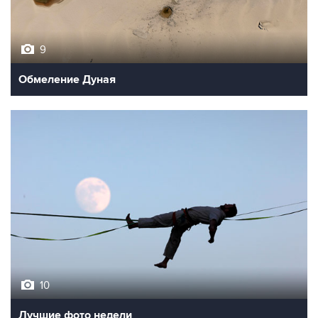
9
Обмеление Дуная
10
Лучшие фото недели