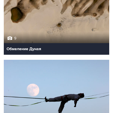
9
Обмеление Дуная