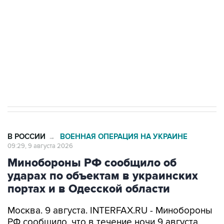
Беспилотные технологии и ИИ на службе у
электросетевых объектов и агрокомплексов
Социальная реклама, АНО «Национальные приоритеты».
ИНН 7725383515 Erid: F7NfYUJCUneVdwcydK6A
Кабмин РФ разрешил до 1 июля 2027 года
импорт, выпуск и обращение бензина Евро 2,
Евро 3, Евро 4
В РОССИИ
ВОЕННАЯ ОПЕРАЦИЯ НА УКРАИНЕ
→
09:29, 9 августа 2026
Минобороны РФ сообщило об
ударах по объектам в украинских
портах и в Одесской области
Москва. 9 августа. INTERFAX.RU - Минобороны
РФ сообщило, что в течение ночи 9 августа