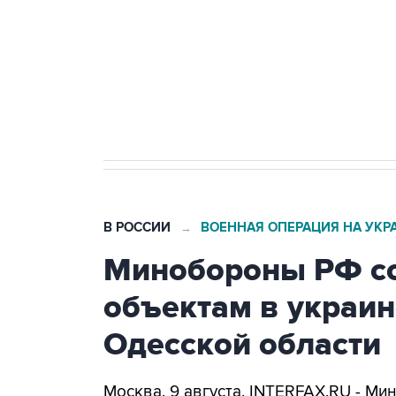
Социальная реклама, АНО «Национальные приоритеты».
И
Кабмин РФ разрешил до 1 июля 
бензина Евро 2, Евро 3, Евро 4
В РОССИИ
ВОЕННАЯ ОПЕРАЦИЯ НА УКР
→
Минобороны РФ со
объектам в украин
Одесской области
Москва. 9 августа. INTERFAX.RU - Ми