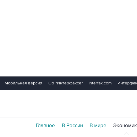
Мобильная версия
Об "Интерфаксе"
Interfax.com
Интерфак
Главное
В России
В мире
Экономик