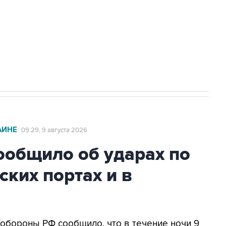
НН 7725383515 Erid: F7NfYUJCUneVdwcydK6A
2027 года импорт, выпуск и обращение
АИНЕ
09:29, 9 августа 2026
общило об ударах по
ских портах и в
нобороны РФ сообщило, что в течение ночи 9