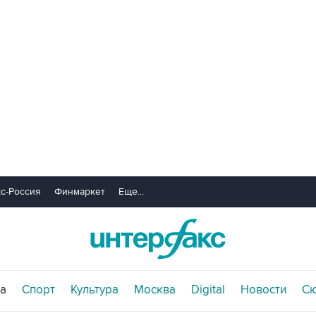
с-Россия
Финмаркет
Еще...
а
Спорт
Культура
Москва
Digital
Новости
С