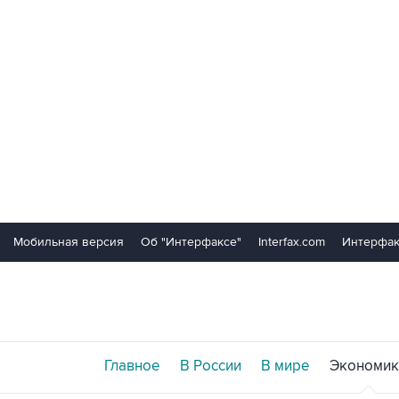
Мобильная версия
Об "Интерфаксе"
Interfax.com
Интерфак
Главное
В России
В мире
Экономик