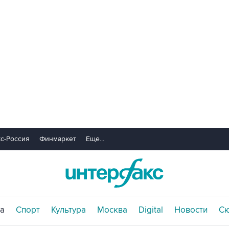
с-Россия
Финмаркет
Еще...
а
Спорт
Культура
Москва
Digital
Новости
С