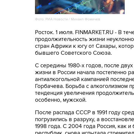
Фото: РИА Новости / Михаил Фомичев
Росток. 1 июля. FINMARKET.RU - В те
продолжительность жизни неуклонно 
стран Африки к югу от Сахары, кото
бывшего Советского Союза.
С середины 1980-х годов, после двух
жизни в России начала постепенно ра
антиалкогольной кампанией последн
Горбачева. Борьба с алкоголизмом пр
тенденция увеличения продолжительн
особенно, мужской.
После распада СССР в 1991 году сред
погрузились в разруху, а восстанов
1998 года. С 2004 года Россия, как 
республик, снова испытала стремит