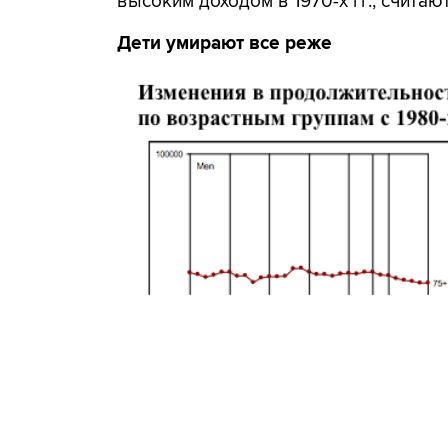
высоким доходом в 1970-х гг., считаю
Дети умирают все реже