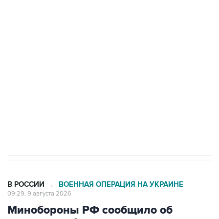
Промышленное предприятие в Самарской
области подверглось атаке БПЛА
Беспилотные технологии и ИИ на службе у
электросетевых объектов и агрокомплексов
Социальная реклама, АНО «Национальные приоритеты».
ИНН 7725383515 Erid: F7NfYUJCUneVdwcydK6A
Кабмин РФ разрешил до 1 июля 2027 года
импорт, выпуск и обращение бензина Евро 2,
Евро 3, Евро 4
В РОССИИ
ВОЕННАЯ ОПЕРАЦИЯ НА УКРАИНЕ
→
09:29, 9 августа 2026
Минобороны РФ сообщило об