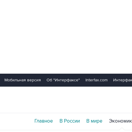
Мобильная версия
Об "Интерфаксе"
Interfax.com
Интерфак
Главное
В России
В мире
Экономик