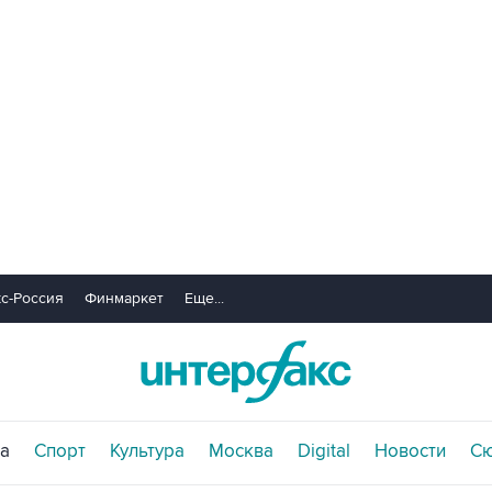
с-Россия
Финмаркет
Еще...
а
Спорт
Культура
Москва
Digital
Новости
С