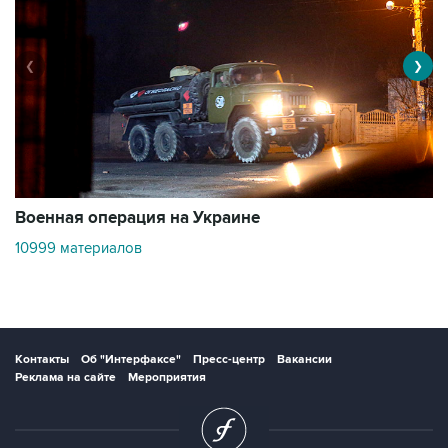
❮
❯
Военная операция на Украине
О
10999 материалов
3
Контакты
Об "Интерфаксе"
Пресс-центр
Вакансии
Реклама на сайте
Мероприятия