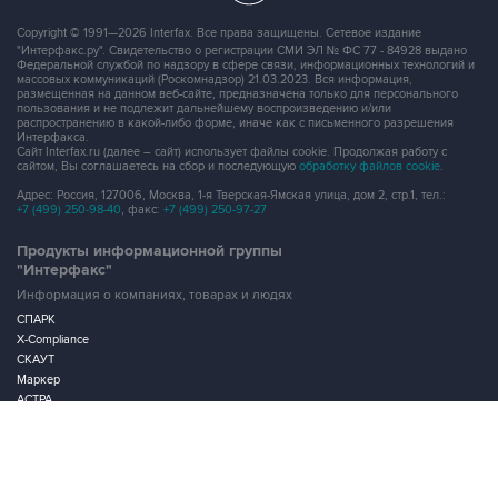
Copyright © 1991—2026 Interfax. Все права защищены. Сетевое издание
"Интерфакс.ру". Свидетельство о регистрации СМИ ЭЛ № ФС 77 - 84928 выдано
Федеральной службой по надзору в сфере связи, информационных технологий и
массовых коммуникаций (Роскомнадзор) 21.03.2023. Вся информация,
размещенная на данном веб-сайте, предназначена только для персонального
пользования и не подлежит дальнейшему воспроизведению и/или
распространению в какой-либо форме, иначе как с письменного разрешения
Интерфакса.
Сайт Interfax.ru (далее – сайт) использует файлы cookie. Продолжая работу с
сайтом, Вы соглашаетесь на сбор и последующую
обработку файлов cookie
.
Адрес: Россия, 127006, Москва, 1-я Тверская-Ямская улица, дом 2, стр.1, тел.:
+7 (499) 250-98-40
, факс:
+7 (499) 250-97-27
Продукты информационной группы
"Интерфакс"
Информация о компаниях, товарах и людях
СПАРК
X-Compliance
СКАУТ
Маркер
АСТРА
Новости и рынки
Новости "Интерфакса"
СКАН
RUDATA