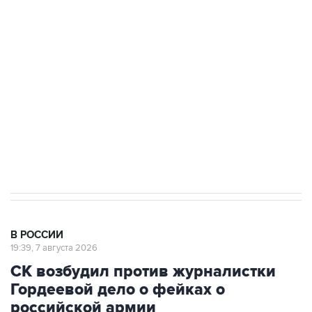
Росгвардии
Беспилотные технологии и ИИ на службе у
электросетевых объектов и агрокомплексов
Социальная реклама, АНО «Национальные приоритеты».
ИНН 7725383515 Erid: F7NfYUJCUneVdwcydK6A
Путин вывел "Шереметьево" из
стратегического списка с целью снять
препятствие для приватизации
В РОССИИ
19:39, 7 августа 2026
СК возбудил против журналистки
Гордеевой дело о фейках о
российской армии