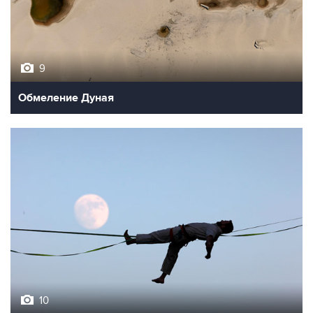
9
Обмеление Дуная
10