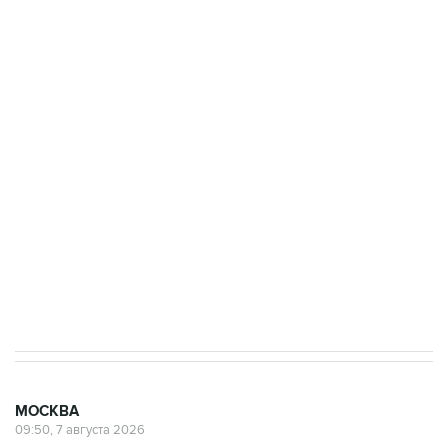
ФСБ сообщила о задержании в Приморье
подростков, готовивших теракт на объекте
Росгвардии
Беспилотные технологии и ИИ на службе у
электросетевых объектов и агрокомплексов
Социальная реклама, АНО «Национальные приоритеты».
ИНН 7725383515 Erid: F7NfYUJCUneVdwcydK6A
Аксенов сообщил о четвертом погибшем в
результате атаки ВСУ на Крым
МОСКВА
09:50, 7 августа 2026