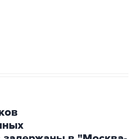
а службе у электросетевых объектов и
НН 7725383515 Erid: F7NfYUJCUneVdwcydK6A
огибшем в результате атаки ВСУ на
ков
нных
 задержаны в "Москва-