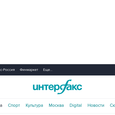
с-Россия
Финмаркет
Еще...
а
Спорт
Культура
Москва
Digital
Новости
С