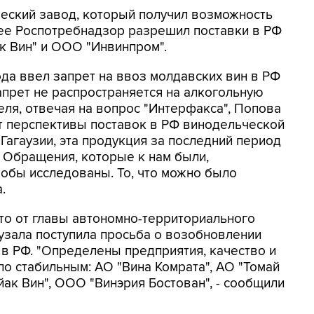
ческий завод, который получил возможность
нее Роспотребнадзор разрешил поставки в РФ
к Вин" и ООО "Инвинпром".
ода ввел запрет на ввоз молдавских вин в РФ
апрет не распространяется на алкогольную
еля, отвечая на вопрос "Интерфакса", Попова
т перспективы поставок в РФ винодельческой
 Гагаузии, эта продукция за последний период
 Обращения, которые к нам были,
обы исследованы. То, что можно было
.
то от главы автономно-территориального
узала поступила просьба о возобновлении
в РФ. "Определены предприятия, качество и
о стабильным: АО "Вина Комрата", АО "Томай
ак Вин", ООО "Винэрия Бостован", - сообщили