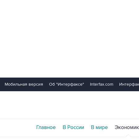
Мобильная версия
Об "Интерфаксе"
Interfax.com
Интерфак
Главное
В России
В мире
Экономик