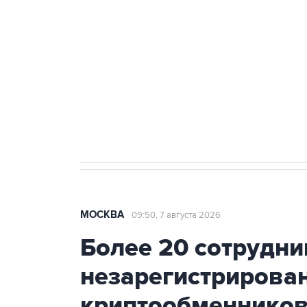
Беспилотные технологии и ИИ н
агрокомплексов
Социальная реклама, АНО «Национальные приоритеты».
И
Аксенов сообщил о четвертом п
Крым
МОСКВА
09:50, 7 августа 2026
Более 20 сотрудни
незарегистрирова
криптообменников