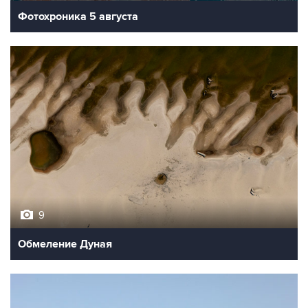
9
Обмеление Дуная