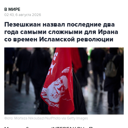
02:43, 6 августа 2026
Пезешкиан назвал последние два
года самыми сложными для Ирана
со времен Исламской революции
Фото: Morteza Nikoubazl/NurPhoto via Getty Images
Москва. 6 августа. INTERFAX.RU - Президент
Ирана Масуд Пезешкиан во вторую годовщину