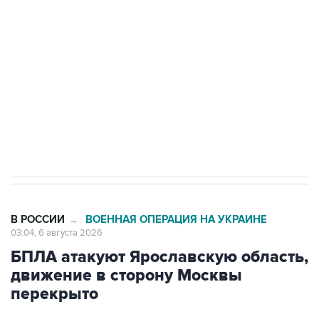
Как российские медицинские технологии
выходят на мировые рынки
Социальная реклама, АНО «Национальные приоритеты».
ИНН 7725383515 Erid: F7NfYUJCUneVdTRF8PRs
Трамп заявил, что переговоры с Ираном
начнутся в понедельник
В РОССИИ
ВОЕННАЯ ОПЕРАЦИЯ НА УКРАИНЕ
→
03:04, 6 августа 2026
БПЛА атакуют Ярославскую область,
движение в сторону Москвы
перекрыто
Москва. 6 августа. INTERFAX.RU - Украинские
беспилотники атакуют Ярославскую область,