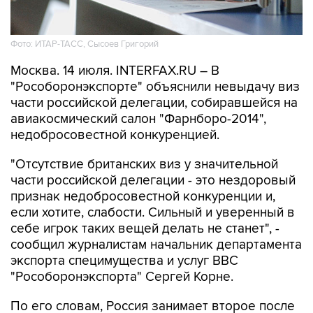
Фото: ИТАР-ТАСС, Сысоев Григорий
Москва. 14 июля. INTERFAX.RU – В
"Рособоронэкспорте" объяснили невыдачу виз
части российской делегации, собиравшейся на
авиакосмический салон "Фарнборо-2014",
недобросовестной конкуренцией.
"Отсутствие британских виз у значительной
части российской делегации - это нездоровый
признак недобросовестной конкуренции и,
если хотите, слабости. Сильный и уверенный в
себе игрок таких вещей делать не станет", -
сообщил журналистам начальник департамента
экспорта специмущества и услуг ВВС
"Рособоронэкспорта" Сергей Корне.
По его словам, Россия занимает второе после