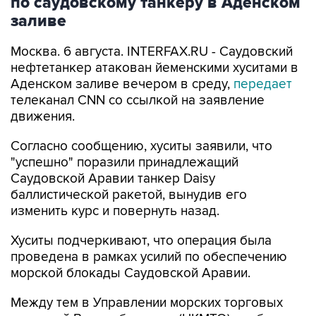
Москва. 6 августа. INTERFAX.RU - Саудовский
нефтетанкер атакован йеменскими хуситами в
Аденском заливе вечером в среду,
передает
телеканал CNN со ссылкой на заявление
движения.
Согласно сообщению, хуситы заявили, что
"успешно" поразили принадлежащий
Саудовской Аравии танкер Daisy
баллистической ракетой, вынудив его
изменить курс и повернуть назад.
Хуситы подчеркивают, что операция была
проведена в рамках усилий по обеспечению
морской блокады Саудовской Аравии.
Между тем в Управлении морских торговых
операций Великобритании (UKMTO) сообщили
об инциденте, связанном с громким взрывом в