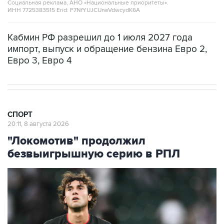
Социальная реклама, АНО «Национальные приоритеты».
ИНН 7725383515 Erid: F7NfYUJCUneVdwcydK6A
Кабмин РФ разрешил до 1 июля 2027 года
импорт, выпуск и обращение бензина Евро 2,
Евро 3, Евро 4
СПОРТ
20:11, 8 августа 2026
"Локомотив" продолжил
безвыигрышную серию в РПЛ