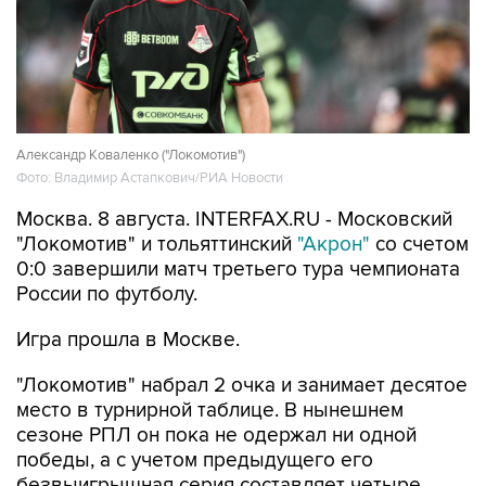
Александр Коваленко ("Локомотив")
Фото: Владимир Астапкович/РИА Новости
Москва. 8 августа. INTERFAX.RU - Московский
"Локомотив" и тольяттинский
"Акрон"
со счетом
0:0 завершили матч третьего тура чемпионата
России по футболу.
Игра прошла в Москве.
"Локомотив" набрал 2 очка и занимает десятое
место в турнирной таблице. В нынешнем
сезоне РПЛ он пока не одержал ни одной
победы, а с учетом предыдущего его
безвыигрышная серия составляет четыре