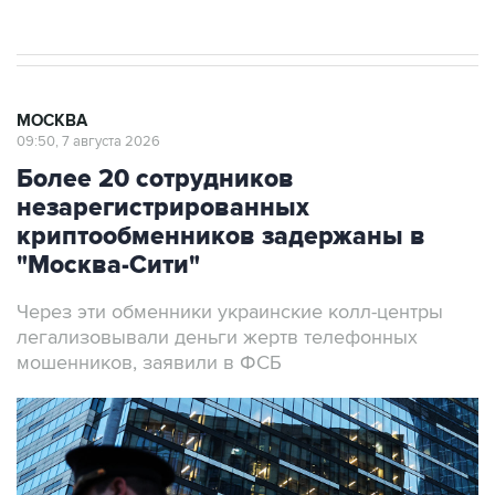
результате атаки ВСУ на Крым
МОСКВА
09:50, 7 августа 2026
Более 20 сотрудников
незарегистрированных
криптообменников задержаны в
"Москва-Сити"
Через эти обменники украинские колл-центры
легализовывали деньги жертв телефонных
мошенников, заявили в ФСБ