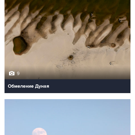
9
Обмеление Дуная