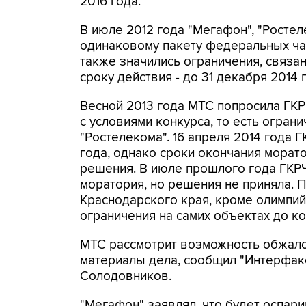
2016 года.
В июле 2012 года "Мегафон", "Ростел
одинаковому пакету федеральных час
также значились ограничения, связа
сроку действия - до 31 декабря 2014 
Весной 2013 года МТС попросила ГКР
с условиями конкурса, то есть огран
"Ростелекома". 16 апреля 2014 года 
года, однако сроки окончания морат
решения. В июле прошлого года ГКР
моратория, но решения не приняла. 
Краснодарского края, кроме олимпийс
ограничения на самих объектах до ко
МТС рассмотрит возможность обжалов
материалы дела, сообщил "Интерфак
Солодовников.
"Мегафон" заявлял, что будет оспар