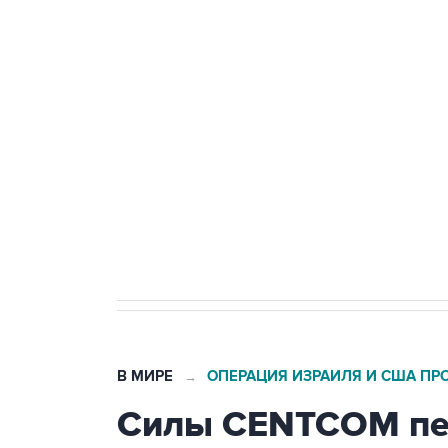
ФСБ сообщила о задержании в 
теракт на объекте Росгвардии
Беспилотные технологии и ИИ н
агрокомплексов
Социальная реклама, АНО «Национальные приоритеты».
И
Кабмин РФ разрешил до 1 июля 
бензина Евро 2, Евро 3, Евро 4
В МИРЕ
ОПЕРАЦИЯ ИЗРАИЛЯ И США ПР
→
Силы CENTCOM пер