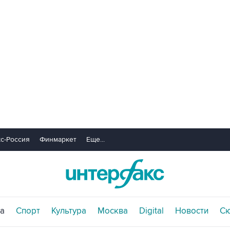
с-Россия
Финмаркет
Еще...
а
Спорт
Культура
Москва
Digital
Новости
С