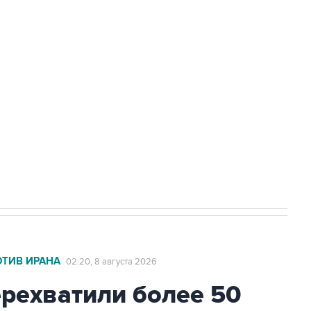
Приморье подростков, готовивших
а службе у электросетевых объектов и
НН 7725383515 Erid: F7NfYUJCUneVdwcydK6A
2027 года импорт, выпуск и обращение
ОТИВ ИРАНА
02:20, 8 августа 2026
ехватили более 50