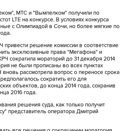
еком", МТС и "Вымпелком" получили по
тот LTE на конкурсе. В условиях конкурса
нные с Олимпиадой в Сочи, но более мягкие по
года.
Ч привести решение комиссии в соответствие
ичить эксклюзивные права "Мегафона" и
ГКРЧ сократила мораторий до 31 декабря 2014
ория не были прописаны во всех пунктах
Ч вновь рассмотрела вопрос о переносе срока
Предполагалось сократить его для
ких объектов, до конца 2014 года, сохранив
нца 2016 года.
ания решения суда, как только получит
су" представитель оператора Дмитрий
ивать все решения о сокращении моратория.