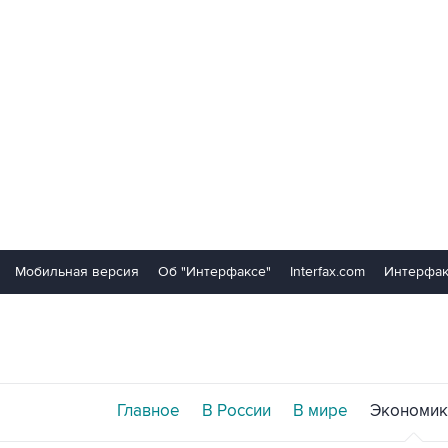
Мобильная версия
Об "Интерфаксе"
Interfax.com
Интерфак
Главное
В России
В мире
Экономик