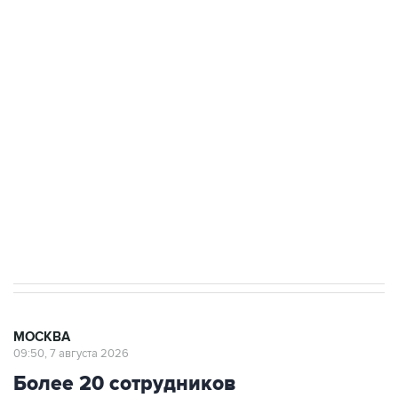
ФСБ сообщила о задержании в Приморье
подростков, готовивших теракт на объекте
Росгвардии
Беспилотные технологии и ИИ на службе у
электросетевых объектов и агрокомплексов
Социальная реклама, АНО «Национальные приоритеты».
ИНН 7725383515 Erid: F7NfYUJCUneVdwcydK6A
Аксенов сообщил о четвертом погибшем в
результате атаки ВСУ на Крым
МОСКВА
09:50, 7 августа 2026
Более 20 сотрудников