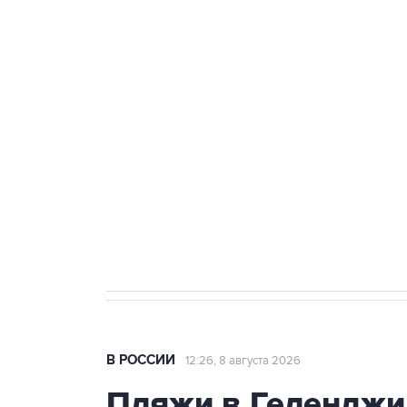
ФСБ сообщила о задержании в 
теракт на объекте Росгвардии
Беспилотные технологии и ИИ н
агрокомплексов
Социальная реклама, АНО «Национальные приоритеты».
И
Кабмин РФ разрешил до 1 июля 
бензина Евро 2, Евро 3, Евро 4
В РОССИИ
12:26, 8 августа 2026
Пляжи в Геленджи