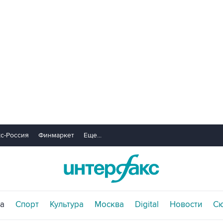
с-Россия
Финмаркет
Еще...
а
Спорт
Культура
Москва
Digital
Новости
С