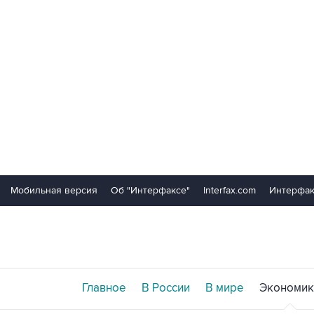
Мобильная версия
Об "Интерфаксе"
Interfax.com
Интерфак
Главное
В России
В мире
Экономик