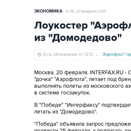
ЭКОНОМИКА
12:48, 20 февраля 2015
Лоукостер "Аэрофл
из "Домодедово"
Есть обновление от 12:12
→
"Аэрофлот" п
Москва. 20 февраля. INTERFAX.RU -
"дочка" "Аэрофлота", летает под бре
выполнять полеты из московского аэ
в системе госзакупок.
В "Победе" "Интерфаксу" подтвердил
летать из "Домодедово".
"Победа" объявила запрос предложен
подвести 25 февраля, а подписать до