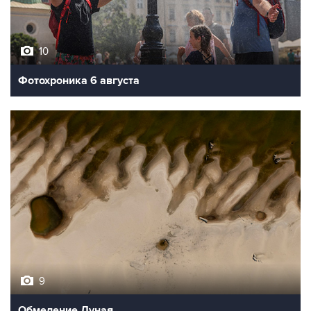
10
Фотохроника 6 августа
9
Обмеление Дуная