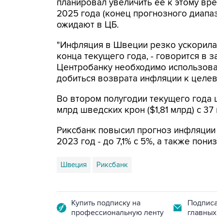
планировал увеличить ее к этому вр
2025 года (конец прогнозного диапаз
ожидают в ЦБ.
"Инфляция в Швеции резко ускорилас
конца текущего года, - говорится в за
Центробанку необходимо использова
добиться возврата инфляции к целев
Во втором полугодии текущего года 
млрд шведских крон ($1,81 млрд) с 3
Риксбанк повысил прогноз инфляции в
2023 год - до 7,1% с 5%, а также пони
Швеция
Риксбанк
Купить подписку на
Подписа
профессиональную ленту
главных