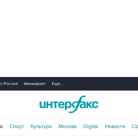
с-Россия
Финмаркет
Еще...
а
Спорт
Культура
Москва
Digital
Новости
С