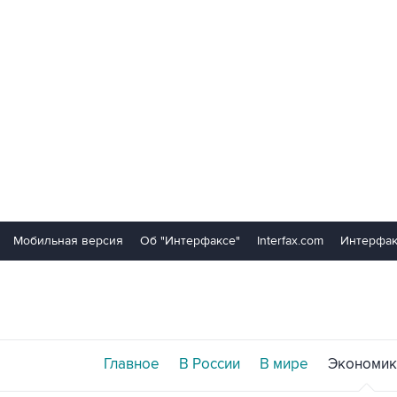
Мобильная версия
Об "Интерфаксе"
Interfax.com
Интерфак
Главное
В России
В мире
Экономик