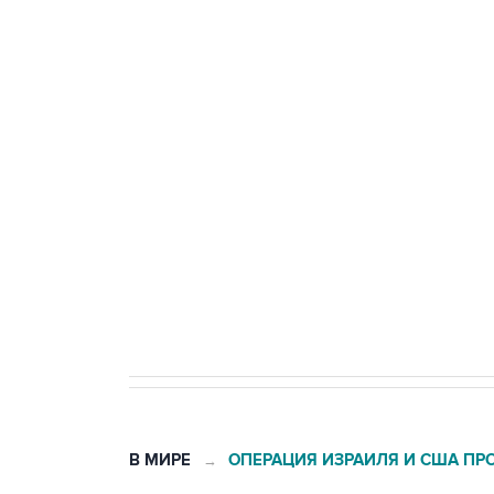
ФСБ сообщила о задержании в 
теракт на объекте Росгвардии
Беспилотные технологии и ИИ н
агрокомплексов
Социальная реклама, АНО «Национальные приоритеты».
И
Кабмин РФ разрешил до 1 июля 
бензина Евро 2, Евро 3, Евро 4
В МИРЕ
ОПЕРАЦИЯ ИЗРАИЛЯ И США ПР
→