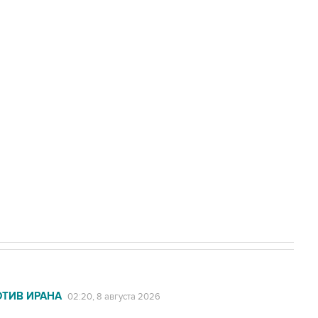
Приморье подростков, готовивших
а службе у электросетевых объектов и
НН 7725383515 Erid: F7NfYUJCUneVdwcydK6A
2027 года импорт, выпуск и обращение
ОТИВ ИРАНА
02:20, 8 августа 2026