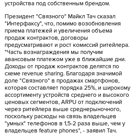
Президент "Связного" Майкл Тач сказал
"Интерфаксу", что, помимо возобновления
приема платежей и увеличения объема
продаж контрактов, договоры
предусматривают и рост комиссий ритейлера.
"Часть вознаграждения мы получим
авансовым платежом уже в ближайшие дни.
Доходы от продаж контрактов делятся по
схеме revenue sharing. Благодаря значимой
доле "Связного" в продажах смартфонов,
которая составляет порядка 25%, и широкому
ассортименту устройств среднего и высокого
ценовых сегментов, ARPU от подключений
через ритейлера выше среднерыночного,
поскольку расходы на связь владельцев
"умных" телефонов в 1,5-2 раза выше, чем у
владельцев feature phones", - заявил Тач.
Он также напомнил, что "Связной" имеет
прямой контракт с Apple на розничные