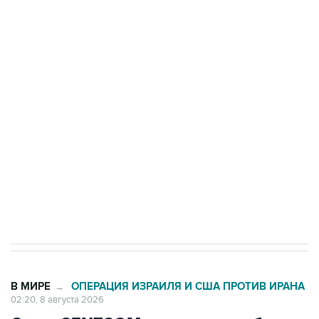
подростков, готовивших теракт на объекте
Росгвардии
Беспилотные технологии и ИИ на службе у
электросетевых объектов и агрокомплексов
Социальная реклама, АНО «Национальные приоритеты».
ИНН 7725383515 Erid: F7NfYUJCUneVdwcydK6A
Кабмин РФ разрешил до 1 июля 2027 года
импорт, выпуск и обращение бензина Евро 2,
Евро 3, Евро 4
В МИРЕ
ОПЕРАЦИЯ ИЗРАИЛЯ И США ПРОТИВ ИРАНА
→
02:20, 8 августа 2026
Силы CENTCOM перехватили более
50 торговых судов после