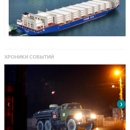
ХРОНИКИ СОБЫТИЙ
❮
❯