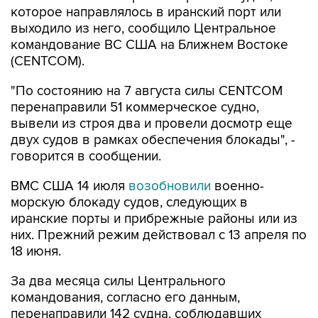
командование ВС США на Ближнем Востоке
(CENTCOM).
"По состоянию на 7 августа силы CENTCOM
перенаправили 51 коммерческое судно,
вывели из строя два и провели досмотр еще
двух судов в рамках обеспечения блокады", -
говорится в сообщении.
ВМС США 14 июля
возобновили
военно-
морскую блокаду судов, следующих в
иранские порты и прибрежные районы или из
них. Прежний режим действовал с 13 апреля по
18 июня.
За два месяца силы Центрального
командования, согласно его данным,
перенаправили 142 судна, соблюдавших
блокаду, вывели из строя девять судов, не
соблюдавших ее, и позволили более чем 50