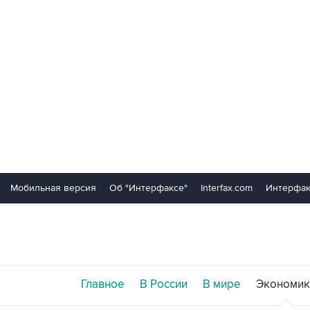
Мобильная версия
Об "Интерфаксе"
Interfax.com
Интерфак
Главное
В России
В мире
Экономик