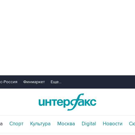
с-Россия
Финмаркет
Еще...
а
Спорт
Культура
Москва
Digital
Новости
С