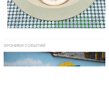
ХРОНИКИ СОБЫТИЙ
❮
❯