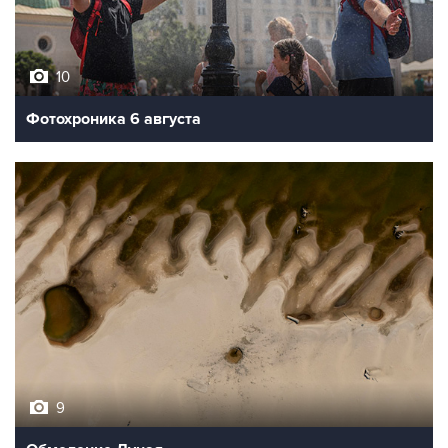
10
Фотохроника 6 августа
9
Обмеление Дуная