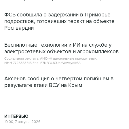
ФСБ сообщила о задержании в Приморье
подростков, готовивших теракт на объекте
Росгвардии
Беспилотные технологии и ИИ на службе у
электросетевых объектов и агрокомплексов
Социальная реклама, АНО «Национальные приоритеты».
ИНН 7725383515 Erid: F7NfYUJCUneVdwcydK6A
Аксенов сообщил о четвертом погибшем в
результате атаки ВСУ на Крым
ИНТЕРВЬЮ
10:00, 7 августа 2026
Что дал миру месяц простоя
черноморских портов