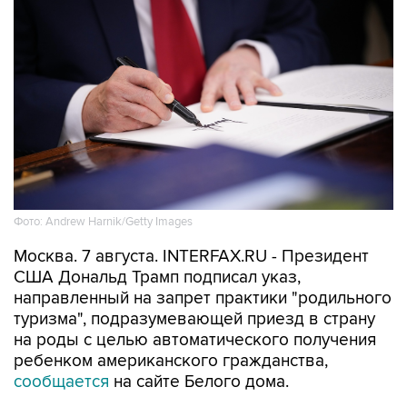
Фото: Andrew Harnik/Getty Images
Москва. 7 августа. INTERFAX.RU - Президент
США Дональд Трамп подписал указ,
направленный на запрет практики "родильного
туризма", подразумевающей приезд в страну
на роды с целью автоматического получения
ребенком американского гражданства,
сообщается
на сайте Белого дома.
"Сейчас люди строят вокруг этого бизнес,
богатые люди строят бизнес вокруг права на