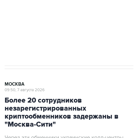
электросетевых объектов и агрокомплексов
Социальная реклама, АНО «Национальные приоритеты».
ИНН 7725383515 Erid: F7NfYUJCUneVdwcydK6A
Аксенов сообщил о четвертом погибшем в
результате атаки ВСУ на Крым
МОСКВА
09:50, 7 августа 2026
Более 20 сотрудников
незарегистрированных
криптообменников задержаны в
"Москва-Сити"
Через эти обменники украинские колл-центры
легализовывали деньги жертв телефонных