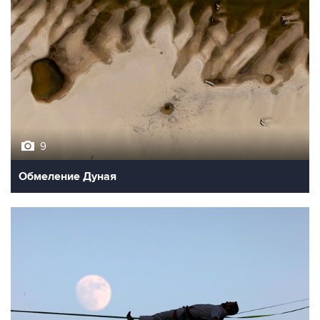
9
Обмеление Дуная