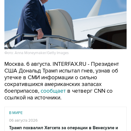
Фото: Anna Moneymaker/Getty Images
Москва. 6 августа. INTERFAX.RU - Президент
США Дональд Трамп испытал гнев, узнав об
утечке в СМИ информации о сильно
сократившихся американских запасах
боеприпасов,
сообщает
в четверг CNN со
ссылкой на источники.
В МИРЕ
06 августа 2026
Трамп похвалил Хегсета за операции в Венесуэле и