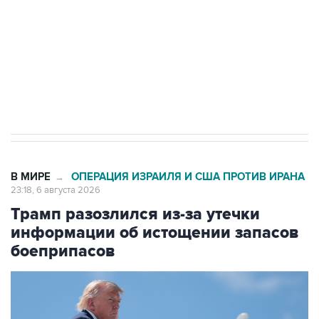
Как российские медицинские технологии
выходят на мировые рынки
Социальная реклама, АНО «Национальные приоритеты».
ИНН 7725383515 Erid: F7NfYUJCUneVdTRF8PRs
Аксенов сообщил о четвертом погибшем в
результате атаки ВСУ на Крым
В МИРЕ
ОПЕРАЦИЯ ИЗРАИЛЯ И США ПРОТИВ ИРАНА
→
23:18, 6 августа 2026
Трамп разозлился из-за утечки
информации об истощении запасов
боеприпасов