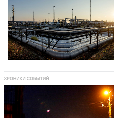
ХРОНИКИ СОБЫТИЙ
❮
❯