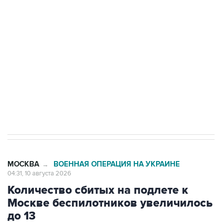
Беспилотные технологии и ИИ на службе у
электросетевых объектов и агрокомплексов
Социальная реклама, АНО «Национальные приоритеты».
ИНН 7725383515 Erid: F7NfYUJCUneVdwcydK6A
Путин вывел "Шереметьево" из
стратегического списка с целью снять
препятствие для приватизации
МОСКВА
ВОЕННАЯ ОПЕРАЦИЯ НА УКРАИНЕ
→
04:31, 10 августа 2026
Количество сбитых на подлете к
Москве беспилотников увеличилось
до 13
Москва. 10 августа. INTERFAX.RU - Мэр Москвы