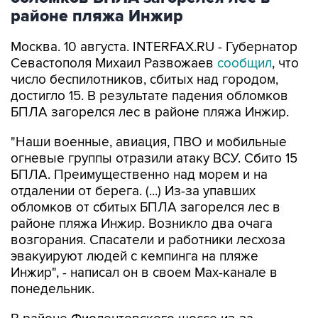
Москва. 10 августа. INTERFAX.RU - Губернатор
Севастополя Михаил Развожаев
сообщил
, что
число беспилотников, сбитых над городом,
достигло 15. В результате падения обломков
БПЛА загорелся лес в районе пляжа Инжир.
"Наши военные, авиация, ПВО и мобильные
огневые группы отразили атаку ВСУ. Сбито 15
БПЛА. Преимущественно над морем и на
отдалении от берега. (...) Из-за упавших
обломков от сбитых БПЛА загорелся лес в
районе пляжа Инжир. Возникло два очага
возгорания. Спасатели и работники лесхоза
эвакуируют людей с кемпинга на пляже
Инжир", - написал он в своем Мах-канале в
понедельник.
В районе Фиолентовского шоссе из-за
упавших обломков БПЛА повреждены четыре