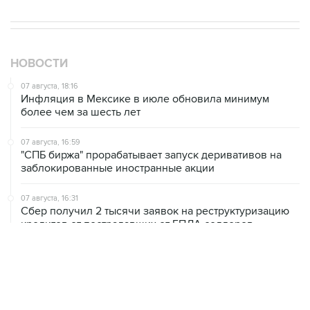
НОВОСТИ
07 августа, 18:16
Инфляция в Мексике в июле обновила минимум
более чем за шесть лет
07 августа, 16:59
"СПБ биржа" прорабатывает запуск деривативов на
заблокированные иностранные акции
07 августа, 16:31
Сбер получил 2 тысячи заявок на реструктуризацию
кредитов от пострадавших от БПЛА селлеров
07 августа, 15:43
Власти Крыма ожидают роста объемов продажи
бензина со следующей недели