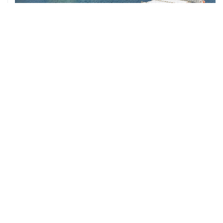
ХРОНИКИ СОБЫТИЙ
❮
❯