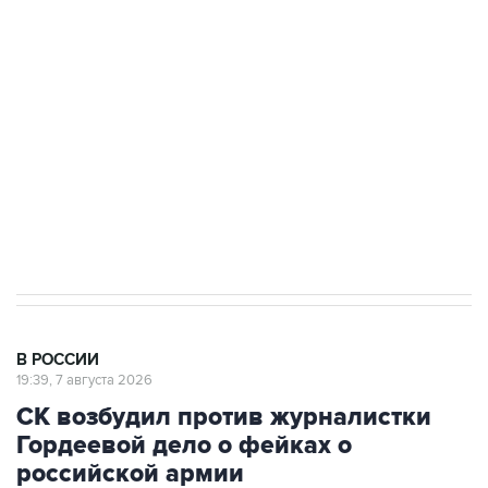
Беспилотные технологии и ИИ на службе у
электросетевых объектов и агрокомплексов
Социальная реклама, АНО «Национальные приоритеты».
ИНН 7725383515 Erid: F7NfYUJCUneVdwcydK6A
Аксенов сообщил о четвертом погибшем в
результате атаки ВСУ на Крым
В РОССИИ
19:39, 7 августа 2026
СК возбудил против журналистки
Гордеевой дело о фейках о
российской армии
Москва. 7 августа. INTERFAX.RU - Против