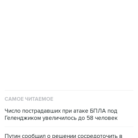
САМОЕ ЧИТАЕМОЕ
Число пострадавших при атаке БПЛА под
Геленджиком увеличилось до 58 человек
Путин сообщил о решении сосредоточить в
одних руках все службы тыла Минобороны
ФСБ сообщила о задержании в Приморье
подростков, готовивших теракт на объекте
Росгвардии
Беспилотные технологии и ИИ на службе у
электросетевых объектов и агрокомплексов
Социальная реклама, АНО «Национальные приоритеты».
ИНН 7725383515 Erid: F7NfYUJCUneVdwcydK6A