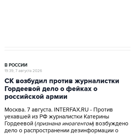
Социальная реклама, АНО «Национальные приоритеты».
ИНН 7725383515 Erid: F7NfYUJCUneVdwcydK6A
Аксенов сообщил о четвертом погибшем в
результате атаки ВСУ на Крым
В РОССИИ
19:39, 7 августа 2026
СК возбудил против журналистки
Гордеевой дело о фейках о
российской армии
Москва. 7 августа. INTERFAX.RU - Против
уехавшей из РФ журналистки Катерины
Гордеевой (
признана иноагентом
) возбуждено
дело о распространении дезинформации о